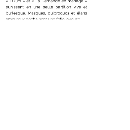
« L’Ours » et « La Demande en mariage » 
s’unissent en une seule partition vive et 
burlesque. Masques, quiproquos et élans 
amoureux déchaînent une folie joyeuse.
TARIF PLEIN : 9 €
TARIF RÉDUIT : 5 €
Avec :
 Isabelle Bordas, Arnaud Victor, 
Gérard Petit, Agnès Lebesson, Céline 
Bordignon et Martine Tronche
Afficher plus
Partager cet événement
Théâtre de la Grange
9 rue René Glangeaud - 19100 Brive
theatredelagrange@wanadoo.fr
05 55 86 97 99
Mentions légales