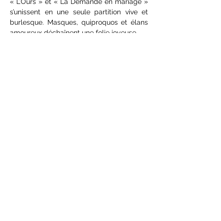
« L’Ours » et « La Demande en mariage » 
s’unissent en une seule partition vive et 
burlesque. Masques, quiproquos et élans 
amoureux déchaînent une folie joyeuse.
TARIF PLEIN : 9 €
TARIF RÉDUIT : 5 €
Avec :
 Isabelle Bordas, Arnaud Victor, 
Gérard Petit, Agnès Lebesson, Céline 
Bordignon et Martine Tronche
Afficher plus
Partager cet événement
Théâtre de la Grange
9 rue René Glangeaud - 19100 Brive
theatredelagrange@wanadoo.fr
05 55 86 97 99
Mentions légales