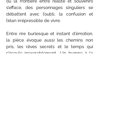
où la frontière entre réalité et souvenirs 
s’efface, des personnages singuliers se 
débattent avec l’oubli, la confusion et 
l’élan irrépressible de vivre.
Entre rire burlesque et instant d’émotion, 
la pièce évoque aussi les chemins non 
pris, les rêves secrets et le temps qui 
s’écoule inexorablement… Un hymne à la 
vie et au pouvoir des liens humains. 
TARIF PLEIN : 9 €
TARIF RÉDUIT : 5 €
Jeu et Mise en scène
:  Erika Tudziarz, 
Catherine BOIT, Marie-Eponine VAURETTE 
avec l’assistance de Béatrice DUCHANEL
Afficher plus