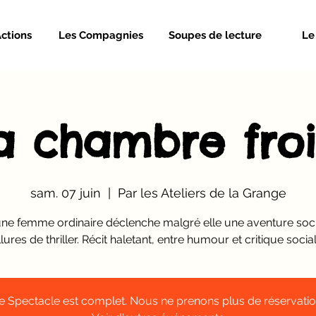
Actions
Les Compagnies
Soupes de lecture
Le
 chambre fro
sam. 07 juin
  |  
Par les Ateliers de la Grange
ne femme ordinaire déclenche malgré elle une aventure soc
llures de thriller. Récit haletant, entre humour et critique social
e Spectacle est complet. Nous ne prenons plus de réservatio