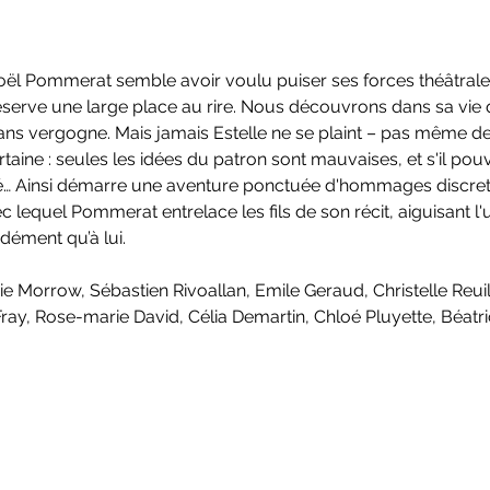
Joël Pommerat semble avoir voulu puiser ses forces théâtrales
réserve une large place au rire. Nous découvrons dans sa vie
ns vergogne. Mais jamais Estelle ne se plaint – pas même de
ertaine : seules les idées du patron sont mauvaises, et s'il pouva
mé… Ainsi démarre une aventure ponctuée d'hommages discrets 
c lequel Pommerat entrelace les fils de son récit, aiguisant l'
dément qu’à lui.
hie Morrow, Sébastien Rivoallan, Emile Geraud, Christelle Reuil
ay, Rose-marie David, Célia Demartin, Chloé Pluyette, Béatric