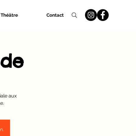
 Théâtre
Contact
ide
iale aux
e.
n.