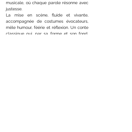
musicale, où chaque parole résonne avec 
justesse. 
La mise en scène, fluide et vivante, 
accompagnée de costumes évocateurs, 
mêle humour, féérie et réflexion. Un conte 
classique qui, par sa forme et son fond, 
interroge aussi les enjeux du monde 
contemporain.
Dès 5 ans 
TARIF PLEIN : 11 €
TARIF RÉDUIT : 7 €
Afficher plus
Partager cet événement