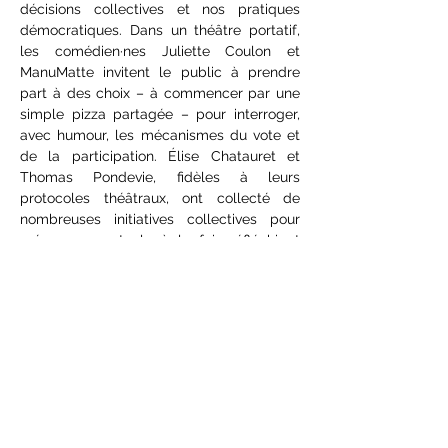
décisions collectives et nos pratiques 
démocratiques. Dans un théâtre portatif, 
les comédien·nes Juliette Coulon et 
ManuMatte invitent le public à prendre 
part à des choix – à commencer par une 
simple pizza partagée – pour interroger, 
avec humour, les mécanismes du vote et 
de la participation. Élise Chatauret et 
Thomas Pondevie, fidèles à leurs 
protocoles théâtraux, ont collecté de 
nombreuses initiatives collectives pour 
créer un spectacle à la fois réfléchi et 
déjanté, où le théâtre devient un espace 
éphémère pour penser ensemble nos 
implications dans la société et dépasser le 
sentiment d’impuissance politique.
Écriture 
Élise Chatauret, Thomas 
Pondevie, Juliette Coulon et ManuMatte 
Mise en scène 
Élise Chatauret
Dramaturgie 
Thomas Pondevie 