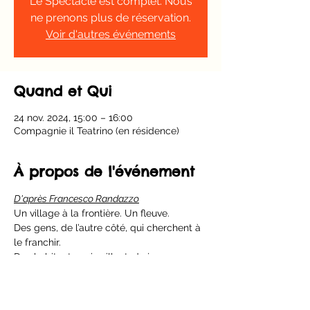
Le Spectacle est complet. Nous
ne prenons plus de réservation.
Voir d'autres événements
Quand et Qui
24 nov. 2024, 15:00 – 16:00
Compagnie il Teatrino (en résidence)
À propos de l'événement
D'après Francesco Randazzo
Un village à la frontière. Un fleuve.
Des gens, de l’autre côté, qui cherchent à 
le franchir.
Des habitants qui veillent, de jour comme 
de nuit.
Danger, à rejeter.
Un de là-bas qui réussit tout de même à 